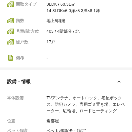
間取タイプ
3LDK / 68.31㎡
14.3LDK×6.0洋×5.3洋×6.1洋
階数
地上5階建
号室/階/方位
403 / 4階部分 / 北
総戸数
17戸
備考
-
設備・情報
本体設備
TVアンテナ、オートロック、宅配ボック
ス、防犯カメラ、専用ゴミ置き場、エレベ
ーター、駐輪場、ロードヒーティング
位置
角部屋
ペット飼育
ペット相談(犬・猫可)