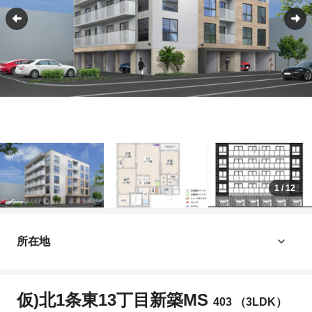
1
/
12
所在地
仮)北1条東13丁目新築MS
403 （3LDK）