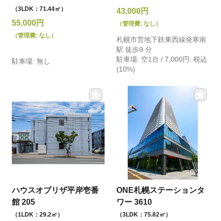
（3LDK：71.44㎡）
43,000円
55,000円
（管理費: なし）
（管理費: なし）
札幌市営地下鉄東西線発寒南
駅 徒歩9 分
駐車場: 空1台 / 7,000円: 税込
駐車場: 無し
(10%)
ハウスオブリザ平岸壱番
ONE札幌ステーションタ
館 205
ワー 3610
（1LDK：29.2㎡）
（3LDK：75.82㎡）