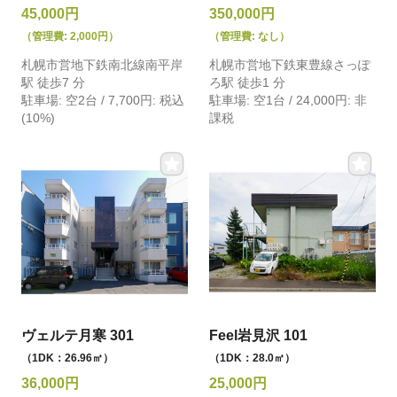
45,000円
350,000円
（管理費: 2,000円）
（管理費: なし）
札幌市営地下鉄南北線南平岸
札幌市営地下鉄東豊線さっぽ
駅 徒歩7 分
ろ駅 徒歩1 分
駐車場: 空2台 / 7,700円: 税込
駐車場: 空1台 / 24,000円: 非
(10%)
課税
ヴェルテ月寒 301
Feel岩見沢 101
（1DK：26.96㎡）
（1DK：28.0㎡）
36,000円
25,000円