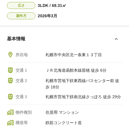
3LDK / 68.31㎡
広さ
2026年3月
築年月
基本情報
所在地
札幌市中央区北一条東１３丁目
交通 1
ＪＲ北海道函館本線苗穂 徒歩 6分
交通 2
札幌市営地下鉄東西線バスセンター前 徒
歩 18分
交通 3
札幌市営地下鉄南北線さっぽろ 徒歩 29分
物件種別
住居用 マンション
構造等
鉄筋コンクリート造