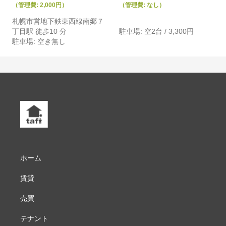
（管理費: 2,000円）
（管理費: なし）
札幌市営地下鉄東西線南郷７
丁目駅 徒歩10 分
駐車場: 空2台 / 3,300円
駐車場: 空き無し
ホーム
賃貸
売買
テナント