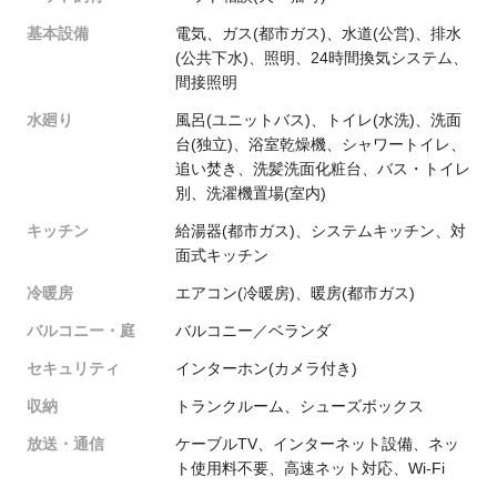
基本設備
電気、ガス(都市ガス)、水道(公営)、排水
(公共下水)、照明、24時間換気システム、
間接照明
水廻り
風呂(ユニットバス)、トイレ(水洗)、洗面
台(独立)、浴室乾燥機、シャワートイレ、
追い焚き、洗髪洗面化粧台、バス・トイレ
別、洗濯機置場(室内)
キッチン
給湯器(都市ガス)、システムキッチン、対
面式キッチン
冷暖房
エアコン(冷暖房)、暖房(都市ガス)
バルコニー・庭
バルコニー／ベランダ
セキュリティ
インターホン(カメラ付き)
収納
トランクルーム、シューズボックス
放送・通信
ケーブルTV、インターネット設備、ネッ
ト使用料不要、高速ネット対応、Wi-Fi