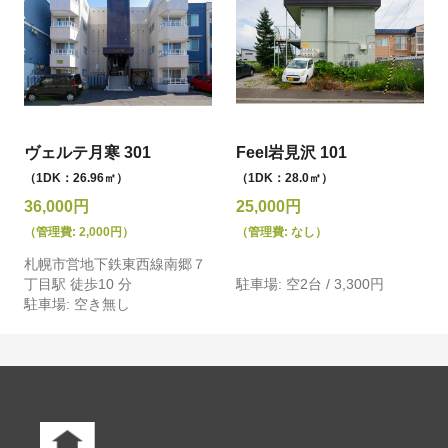
ヴェルテ月寒 301
Feel岩見沢 101
（1DK：26.96㎡）
（1DK：28.0㎡）
36,000円
25,000円
（管理費: 2,000円）
（管理費: なし）
札幌市営地下鉄東西線南郷７
丁目駅 徒歩10 分
駐車場: 空2台 / 3,300円
駐車場: 空き無し