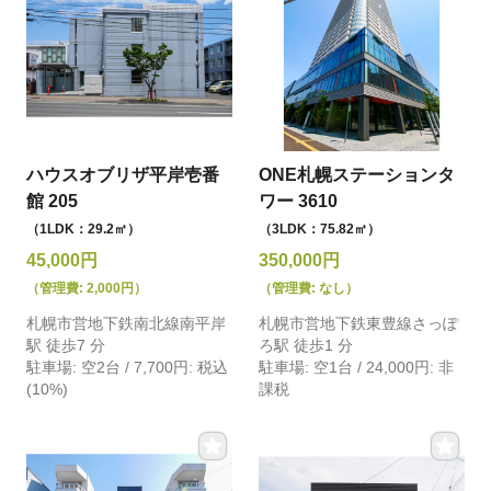
ハウスオブリザ平岸壱番
ONE札幌ステーションタ
館 205
ワー 3610
（1LDK：29.2㎡）
（3LDK：75.82㎡）
45,000円
350,000円
（管理費: 2,000円）
（管理費: なし）
札幌市営地下鉄南北線南平岸
札幌市営地下鉄東豊線さっぽ
駅 徒歩7 分
ろ駅 徒歩1 分
駐車場: 空2台 / 7,700円: 税込
駐車場: 空1台 / 24,000円: 非
(10%)
課税