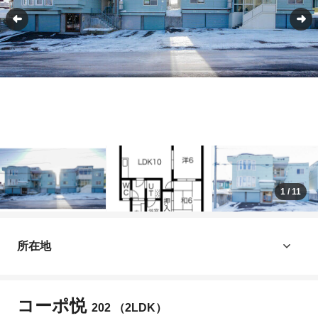
1
/
11
所在地
コーポ悦
202 （2LDK）