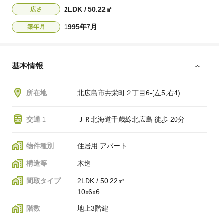
2LDK / 50.22㎡
広さ
1995年7月
築年月
基本情報
所在地
北広島市共栄町２丁目6-(左5,右4)
交通 1
ＪＲ北海道千歳線北広島 徒歩 20分
物件種別
住居用 アパート
構造等
木造
間取タイプ
2LDK / 50.22㎡
10x6x6
階数
地上3階建