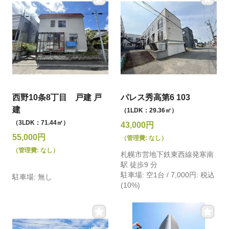
西野10条8丁目 戸建 戸
パレス秀高第6 103
建
（1LDK：29.36㎡）
（3LDK：71.44㎡）
43,000円
55,000円
（管理費: なし）
（管理費: なし）
札幌市営地下鉄東西線発寒南
駅 徒歩9 分
駐車場: 空1台 / 7,000円: 税込
駐車場: 無し
(10%)