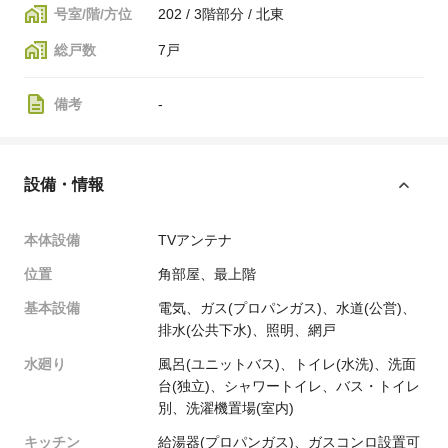
号室/階/方位
202 / 3階部分 / 北東
総戸数
7戸
備考
-
設備・情報
本体設備
TVアンテナ
位置
角部屋、最上階
基本設備
電気、ガス(プロパンガス)、水道(公営)、
排水(公共下水)、照明、網戸
水廻り
風呂(ユニットバス)、トイレ(水洗)、洗面
台(独立)、シャワートイレ、バス・トイレ
別、洗濯機置場(室内)
キッチン
給湯器(プロパンガス)、ガスコンロ設置可