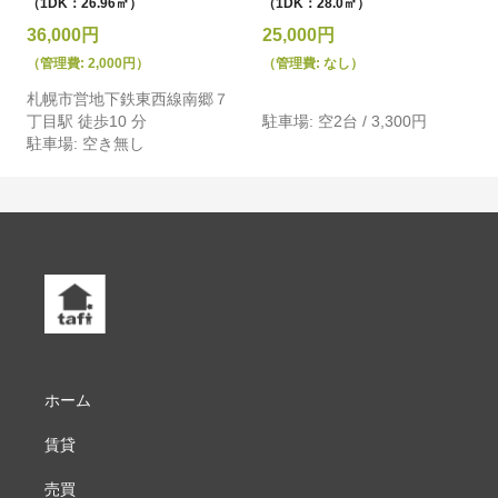
（1DK：26.96㎡）
（1DK：28.0㎡）
36,000円
25,000円
（管理費: 2,000円）
（管理費: なし）
札幌市営地下鉄東西線南郷７
丁目駅 徒歩10 分
駐車場: 空2台 / 3,300円
駐車場: 空き無し
ホーム
賃貸
売買