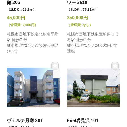
館 205
ワー 3610
（1LDK：29.2㎡）
（3LDK：75.82㎡）
45,000円
350,000円
（管理費: 2,000円）
（管理費: なし）
札幌市営地下鉄南北線南平岸
札幌市営地下鉄東豊線さっぽ
駅 徒歩7 分
ろ駅 徒歩1 分
駐車場: 空2台 / 7,700円: 税込
駐車場: 空1台 / 24,000円: 非
(10%)
課税
ヴェルテ月寒 301
Feel岩見沢 101