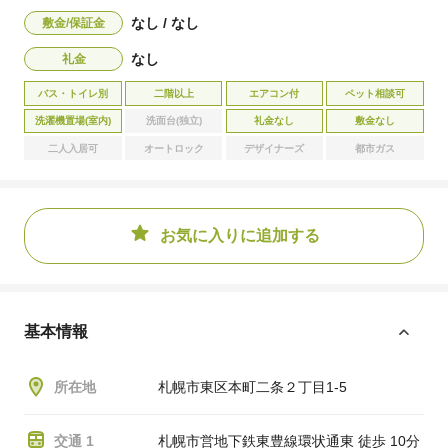
なし / なし
敷金/保証金
なし
礼金
バス・トイレ別
二階以上
エアコン付
ペット相談可
洗濯機置場(室内)
洗面台(独立)
礼金なし
敷金なし
二人入居可
オートロック
デザイナーズ
都市ガス
お気に入りに追加する
基本情報
所在地
札幌市東区本町二条２丁目1-5
交通 1
札幌市営地下鉄東豊線環状通東 徒歩 10分