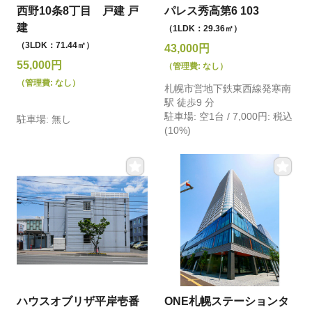
西野10条8丁目 戸建 戸
パレス秀高第6 103
建
（1LDK：29.36㎡）
（3LDK：71.44㎡）
43,000円
55,000円
（管理費: なし）
（管理費: なし）
札幌市営地下鉄東西線発寒南
駅 徒歩9 分
駐車場: 空1台 / 7,000円: 税込
駐車場: 無し
(10%)
ハウスオブリザ平岸壱番
ONE札幌ステーションタ