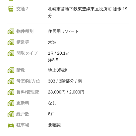
交通 2
札幌市営地下鉄東豊線東区役所前 徒歩 19
分
物件種別
住居用 アパート
構造等
木造
間取タイプ
1R / 20.1㎡
洋8.5
階数
地上3階建
号室/階/方位
303 / 3階部分 / 南
賃料/管理費
28,000円 / 2,000円
更新料
なし
総戸数
8戸
駐車場
要確認