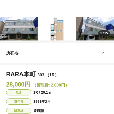
1
/
15
所在地
RARA本町
303 （1R）
28,000円
（管理費: 2,000円）
1R / 20.1㎡
広さ
1991年2月
築年月
要確認
駐車場