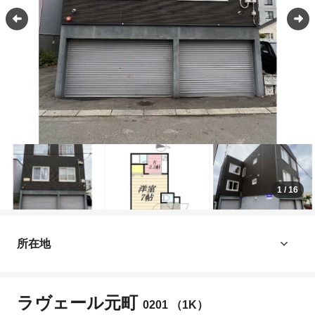
1
/
16
所在地
ラヴェール元町
0201 （1K）