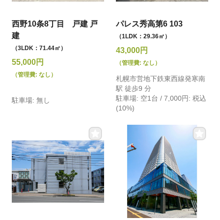
西野10条8丁目 戸建 戸
パレス秀高第6 103
建
（1LDK：29.36㎡）
（3LDK：71.44㎡）
43,000円
55,000円
（管理費: なし）
（管理費: なし）
札幌市営地下鉄東西線発寒南
駅 徒歩9 分
駐車場: 空1台 / 7,000円: 税込
駐車場: 無し
(10%)