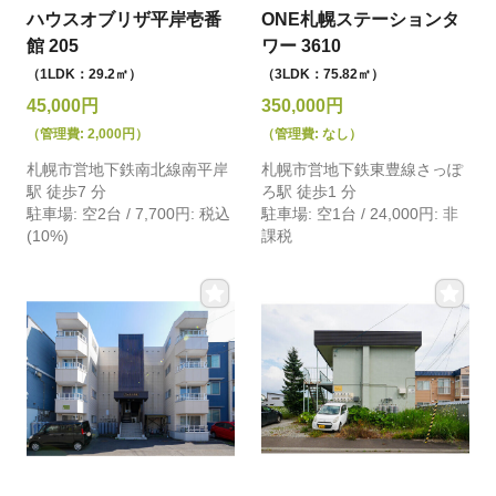
ハウスオブリザ平岸壱番
ONE札幌ステーションタ
館 205
ワー 3610
（1LDK：29.2㎡）
（3LDK：75.82㎡）
45,000円
350,000円
（管理費: 2,000円）
（管理費: なし）
札幌市営地下鉄南北線南平岸
札幌市営地下鉄東豊線さっぽ
駅 徒歩7 分
ろ駅 徒歩1 分
駐車場: 空2台 / 7,700円: 税込
駐車場: 空1台 / 24,000円: 非
(10%)
課税