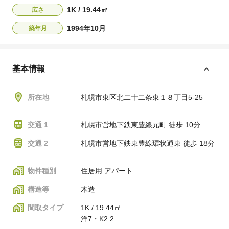
1K / 19.44㎡
広さ
1994年10月
築年月
基本情報
所在地
札幌市東区北二十二条東１８丁目5-25
交通 1
札幌市営地下鉄東豊線元町 徒歩 10分
交通 2
札幌市営地下鉄東豊線環状通東 徒歩 18分
物件種別
住居用 アパート
構造等
木造
間取タイプ
1K / 19.44㎡
洋7・K2.2