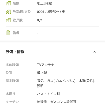
階数
地上3階建
号室/階/方位
0201 / 3階部分 / 東
総戸数
8戸
備考
-
設備・情報
本体設備
TVアンテナ
位置
最上階
基本設備
電気、ガス(プロパンガス)、水道(公営)、
照明
水廻り
バス・トイレ別
キッチン
給湯器、ガスコンロ設置可