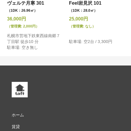
ヴェルテ月寒 301
Feel岩見沢 101
（1DK：26.96㎡）
（1DK：28.0㎡）
36,000円
25,000円
（管理費: 2,000円）
（管理費: なし）
札幌市営地下鉄東西線南郷７
丁目駅 徒歩10 分
駐車場: 空2台 / 3,300円
駐車場: 空き無し
ホーム
賃貸