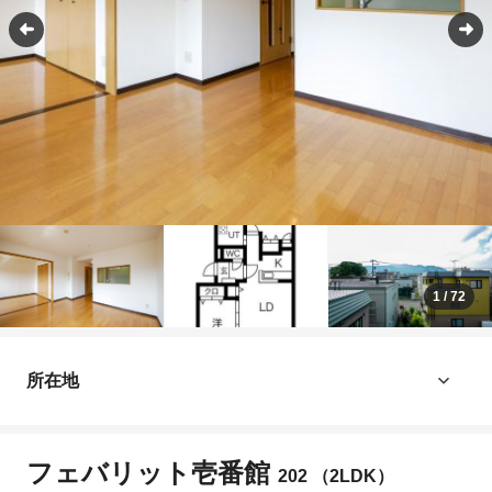
1
/
72
所在地
フェバリット壱番館
202 （2LDK）