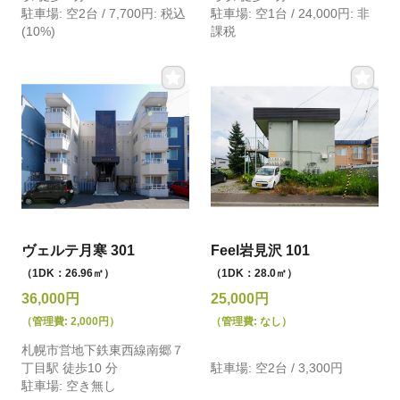
駐車場: 空2台 / 7,700円: 税込
駐車場: 空1台 / 24,000円: 非
(10%)
課税
ヴェルテ月寒 301
Feel岩見沢 101
（1DK：26.96㎡）
（1DK：28.0㎡）
36,000円
25,000円
（管理費: 2,000円）
（管理費: なし）
札幌市営地下鉄東西線南郷７
丁目駅 徒歩10 分
駐車場: 空2台 / 3,300円
駐車場: 空き無し