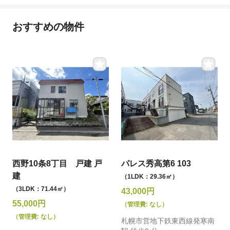
おすすめの物件
西野10条8丁目 戸建 戸
パレス秀高第6 103
建
（1LDK：29.36㎡）
（3LDK：71.44㎡）
43,000円
55,000円
（管理費: なし）
（管理費: なし）
札幌市営地下鉄東西線発寒南