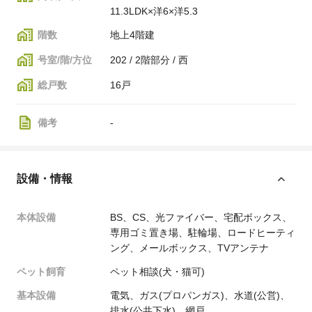
11.3LDK×洋6×洋5.3
階数
地上4階建
号室/階/方位
202 / 2階部分 / 西
総戸数
16戸
備考
-
設備・情報
本体設備
BS、CS、光ファイバー、宅配ボックス、
専用ゴミ置き場、駐輪場、ロードヒーティ
ング、メールボックス、TVアンテナ
ペット飼育
ペット相談(犬・猫可)
基本設備
電気、ガス(プロパンガス)、水道(公営)、
排水(公共下水)、網戸