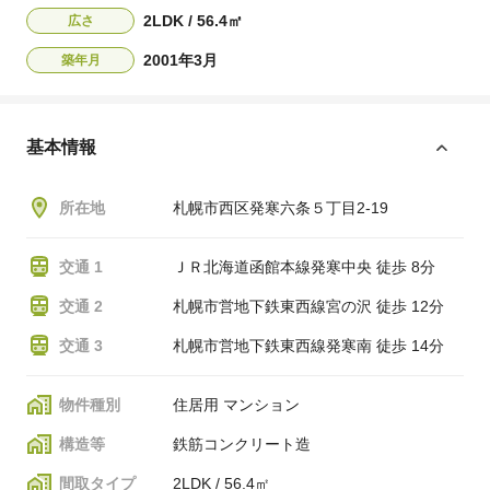
2LDK / 56.4㎡
広さ
2001年3月
築年月
基本情報
所在地
札幌市西区発寒六条５丁目2-19
交通 1
ＪＲ北海道函館本線発寒中央 徒歩 8分
交通 2
札幌市営地下鉄東西線宮の沢 徒歩 12分
交通 3
札幌市営地下鉄東西線発寒南 徒歩 14分
物件種別
住居用 マンション
構造等
鉄筋コンクリート造
間取タイプ
2LDK / 56.4㎡