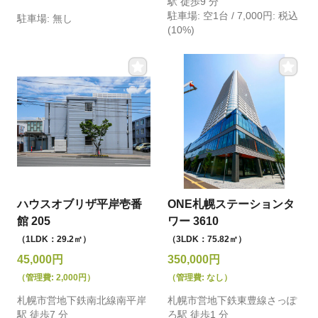
駅 徒歩9 分
駐車場: 空1台 / 7,000円: 税込
駐車場: 無し
(10%)
ハウスオブリザ平岸壱番
ONE札幌ステーションタ
館 205
ワー 3610
（1LDK：29.2㎡）
（3LDK：75.82㎡）
45,000円
350,000円
（管理費: 2,000円）
（管理費: なし）
札幌市営地下鉄南北線南平岸
札幌市営地下鉄東豊線さっぽ
駅 徒歩7 分
ろ駅 徒歩1 分