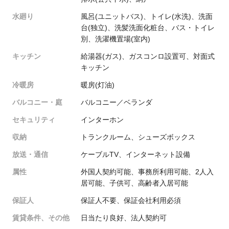
水廻り
風呂(ユニットバス)、トイレ(水洗)、洗面
台(独立)、洗髪洗面化粧台、バス・トイレ
別、洗濯機置場(室内)
キッチン
給湯器(ガス)、ガスコンロ設置可、対面式
キッチン
冷暖房
暖房(灯油)
バルコニー・庭
バルコニー／ベランダ
セキュリティ
インターホン
収納
トランクルーム、シューズボックス
放送・通信
ケーブルTV、インターネット設備
属性
外国人契約可能、事務所利用可能、2人入
居可能、子供可、高齢者入居可能
保証人
保証人不要、保証会社利用必須
賃貸条件、その他
日当たり良好、法人契約可